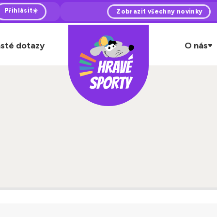
Přihlásit☀️
Zobrazit všechny novinky
sté dotazy
O nás