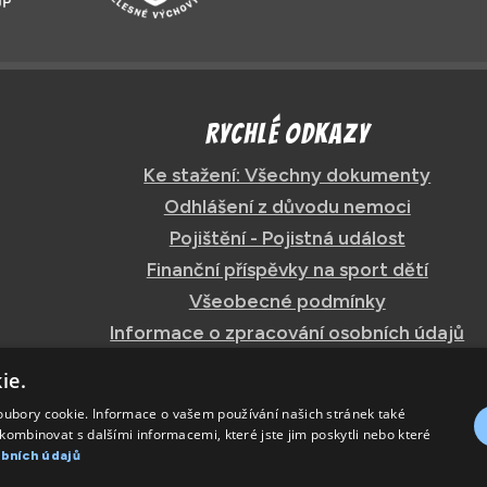
Rychlé odkazy
Ke stažení: Všechny dokumenty
Odhlášení z důvodu nemoci
Pojištění - Pojistná událost
Finanční příspěvky na sport dětí
Všeobecné podmínky
Informace o zpracování osobních údajů
ie.
oubory cookie. Informace o vašem používání našich stránek také
kombinovat s dalšími informacemi, které jste jim poskytli nebo které
bních údajů
ch údajů
Zásady používání cookies