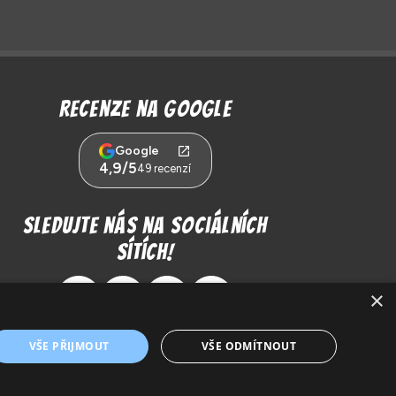
Recenze na Google
Google
4,9/5
49 recenzí
Sledujte nás na sociálních
sítích!
×
VŠE PŘIJMOUT
VŠE ODMÍTNOUT
Tento web má pod křídly
BESPOKE Creative Collective