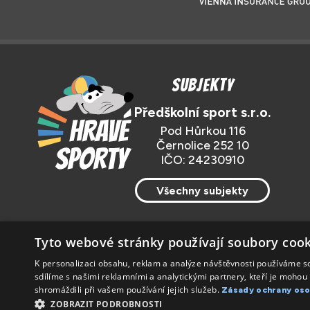
Subjekty
Předškolní sport s.r.o.
Pod Hůrkou 116
Černolice 252 10
IČO: 24230910
Všechny subjekty
Tyto webové stránky používají soubory cook
K personalizaci obsahu, reklam a analýze návštěvnosti používáme s
sdílíme s našimi reklamními a analytickými partnery, kteří je mohou 
shromáždili při vašem používání jejich služeb.
Zásady ochrany oso
Předškolní sport s.r.o.
Informace o zpracování osobní
ZOBRAZIT PODROBNOSTI